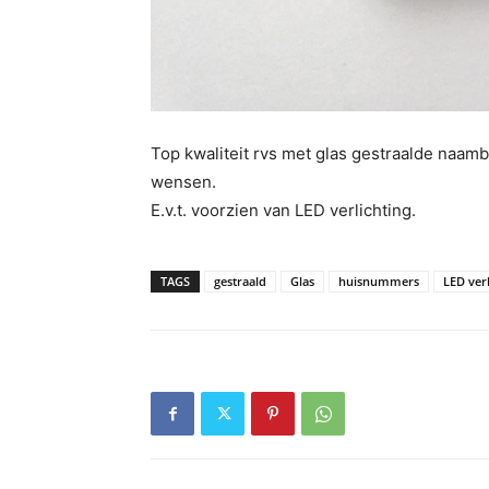
Top kwaliteit rvs met glas gestraalde naam
wensen.
E.v.t. voorzien van LED verlichting.
TAGS
gestraald
Glas
huisnummers
LED verl