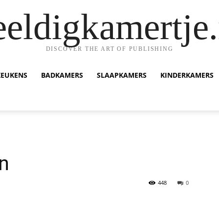
eeldigkamertje.
DISCOVER THE ART OF PUBLISHING
KEUKENS
BADKAMERS
SLAAPKAMERS
KINDERKAMERS
n
448
0