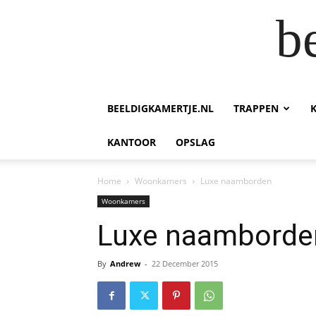
b
BEELDIGKAMERTJE.NL
TRAPPEN
KANTOOR
OPSLAG
Home
Woonkamers
Luxe naamborden
Woonkamers
Luxe naamborde
By
Andrew
-
22 December 2015