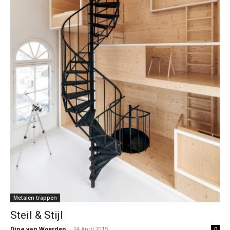
Metalen trappen
Steil & Stijl
Dina van Woerden
-
24 April 2015
0