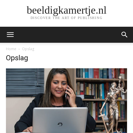
beeldigkamertje.nl
DISCOVER THE ART OF PUBLISHING
Home
Opslag
Opslag