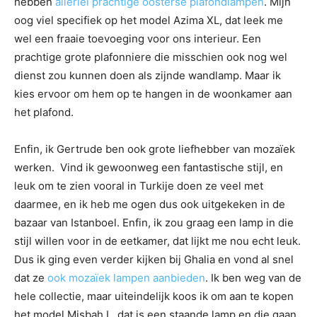
hebben
allerlei prachtige oosterse plafondlampen
. Mijn
oog viel specifiek op het model Azima XL, dat leek me
wel een fraaie toevoeging voor ons interieur. Een
prachtige grote plafonniere die misschien ook nog wel
dienst zou kunnen doen als zijnde wandlamp. Maar ik
kies ervoor om hem op te hangen in de woonkamer aan
het plafond.
Enfin, ik Gertrude ben ook grote liefhebber van mozaïek
werken. Vind ik gewoonweg een fantastische stijl, en
leuk om te zien vooral in Turkije doen ze veel met
daarmee, en ik heb me ogen dus ook uitgekeken in de
bazaar van Istanboel. Enfin, ik zou graag een lamp in die
stijl willen voor in de eetkamer, dat lijkt me nou echt leuk.
Dus ik ging even verder kijken bij Ghalia en vond al snel
dat ze
ook mozaïek lampen aanbieden
. Ik ben weg van de
hele collectie, maar uiteindelijk koos ik om aan te kopen
het model Misbah L, dat is een staande lamp en die gaan