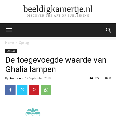
beeldigkamertje.nl
DISCOVER THE ART OF PUBLISHING
Home
Opslag
Opslag
De toegevoegde waarde van
Ghalia lampen
By
Andrew
-
12 September 2018
577
0