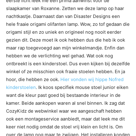
eerste licht leek me een prima aanwinst voor de
slaapkamer van Roxanne. Zetten we deze lamp op haar
nachtkastje. Daarnaast dan van Disaster Designs een
hele fraaie origami olifanten lamp. Wow, zo tof gedaan die
origami stijl en zo uniek en origineel nog nooit eerder
gezien dit. Deze moet ik ook hebben dus die heb ik ook
maar rap toegevoegd aan mijn winkelmandje. Enfin dan
hebben we de verlichting wel gehad. Wat ook nog
ontbreekt is een kinderstoel. Dus even kijken bij dezelfde
winkel of ze misschien ook fraaie stoelen hebben. En ja
hoor, die hebben ze ook.
Hier vonden wij hippe Nofred
kinderstoelen
. Ik koos specifiek mouse stoel junior eiken
want die kleur past goed bij bestaande interieur in de
kamer. Beide aankopen waren al snel binnen. Ik zag dat
CozyKidz de webwinkel waar we aangeschaft hebben
ook een montageservice aanbiedt, maar dat leek me dit
keer niet nodig omdat de stoel vrij klein en licht is. Om
over de lamp nog maar te zwijgen. Het installeren konden