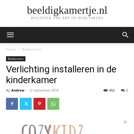
beeldigkamertje.nl
DISCOVER THE ART OF PUBLISHING
Home
Badkamers
Badkamers
Verlichting installeren in de
kinderkamer
By
Andrew
-
12 September 2018
452
0