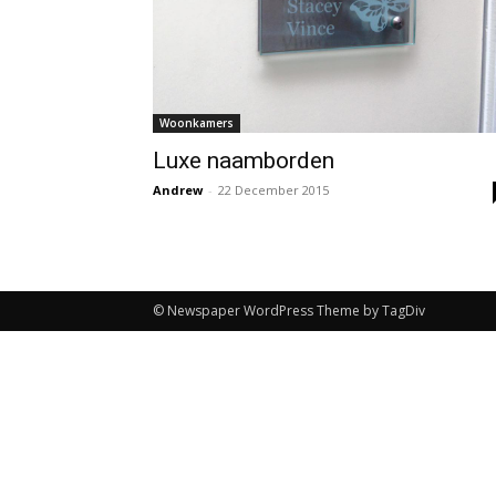
Woonkamers
Luxe naamborden
Andrew
-
22 December 2015
© Newspaper WordPress Theme by TagDiv