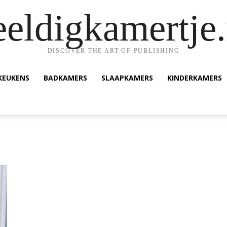
eeldigkamertje.
DISCOVER THE ART OF PUBLISHING
KEUKENS
BADKAMERS
SLAAPKAMERS
KINDERKAMERS