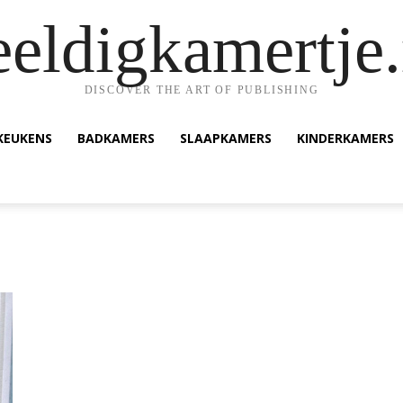
eeldigkamertje.
DISCOVER THE ART OF PUBLISHING
KEUKENS
BADKAMERS
SLAAPKAMERS
KINDERKAMERS