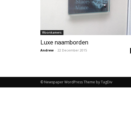
Woonkamers
Luxe naamborden
Andrew
-
22 December 2015
© Newspaper WordPress Theme by TagDiv