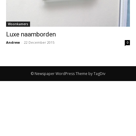
Woonkamers
Luxe naamborden
Andrew
-
22 December 2015
0
© Newspaper WordPress Theme by TagDiv