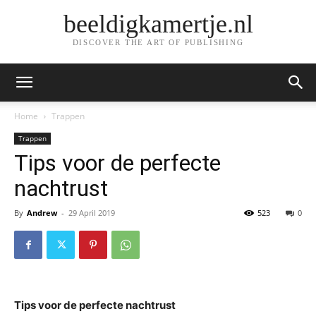
beeldigkamertje.nl
DISCOVER THE ART OF PUBLISHING
Home
Trappen
Trappen
Tips voor de perfecte
nachtrust
By
Andrew
-
29 April 2019
523
0
Tips voor de perfecte nachtrust