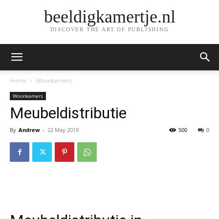
beeldigkamertje.nl
DISCOVER THE ART OF PUBLISHING
Home
Woonkamers
Woonkamers
Meubeldistributie
By
Andrew
-
22 May 2019
500
0