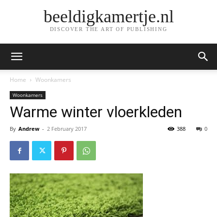
beeldigkamertje.nl
DISCOVER THE ART OF PUBLISHING
Home
Woonkamers
Woonkamers
Warme winter vloerkleden
By
Andrew
-
2 February 2017
388
0