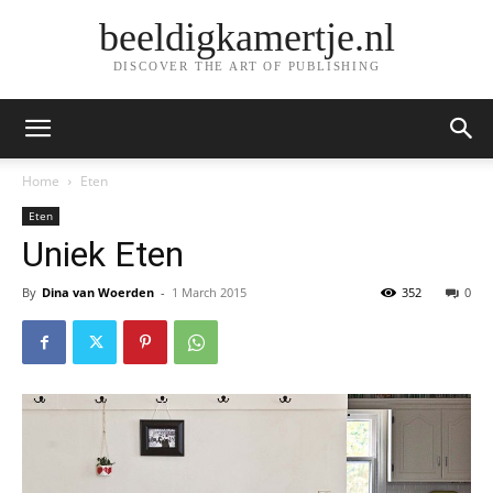
beeldigkamertje.nl
DISCOVER THE ART OF PUBLISHING
Home
Eten
Eten
Uniek Eten
By
Dina van Woerden
-
1 March 2015
352
0