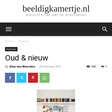
beeldigkamertje.nl
DISCOVER THE ART OF PUBLISHING
Home
Kantoor
Kantoor
Oud & nieuw
By
Dina van Woerden
-
28 February 2015
368
0