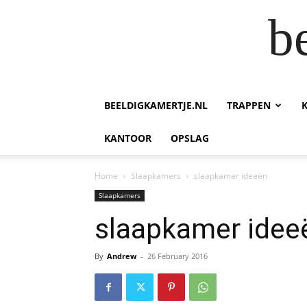
b
BEELDIGKAMERTJE.NL
TRAPPEN
KANTOOR
OPSLAG
Home
Slaapkamers
slaapkamer ideeën
Slaapkamers
slaapkamer idee
By
Andrew
-
26 February 2016