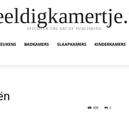
eeldigkamertje.
DISCOVER THE ART OF PUBLISHING
KEUKENS
BADKAMERS
SLAAPKAMERS
KINDERKAMERS
ën
439
0