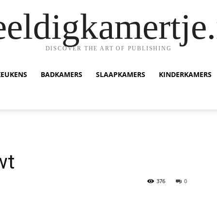
eeldigkamertje.
DISCOVER THE ART OF PUBLISHING
KEUKENS
BADKAMERS
SLAAPKAMERS
KINDERKAMERS
wt
376
0