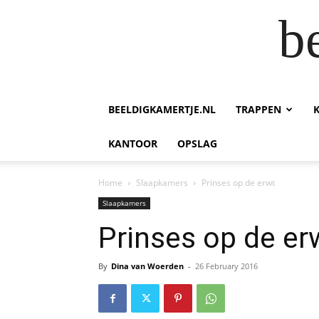
b
BEELDIGKAMERTJE.NL
TRAPPEN
KANTOOR
OPSLAG
Home
Slaapkamers
Prinses op de erwt
Slaapkamers
Prinses op de er
By
Dina van Woerden
-
26 February 2016