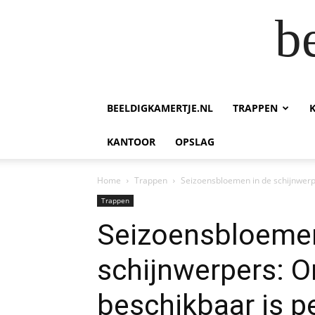
b
BEELDIGKAMERTJE.NL
TRAPPEN
KANTOOR
OPSLAG
Home
Trappen
Seizoensbloemen in de schijnwerpe
Trappen
Seizoensbloemen
schijnwerpers: O
beschikbaar is p