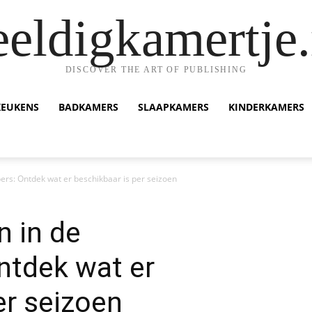
eeldigkamertje.
DISCOVER THE ART OF PUBLISHING
KEUKENS
BADKAMERS
SLAAPKAMERS
KINDERKAMERS
rs: Ontdek wat er beschikbaar is per seizoen
 in de
ntdek wat er
er seizoen