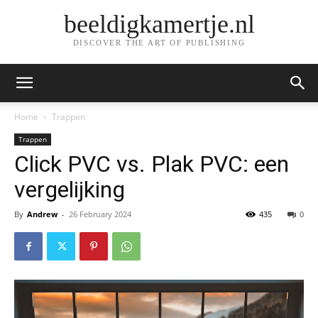
beeldigkamertje.nl
DISCOVER THE ART OF PUBLISHING
Home
Trappen
Trappen
Click PVC vs. Plak PVC: een
vergelijking
By
Andrew
-
26 February 2024
435
0