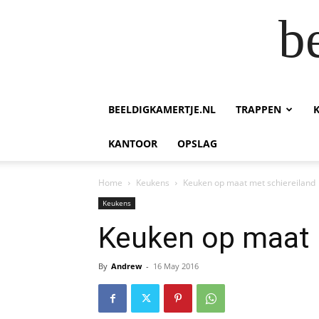
b
BEELDIGKAMERTJE.NL
TRAPPEN
KANTOOR
OPSLAG
Home
Keukens
Keuken op maat met schiereiland
Keukens
Keuken op maat 
By
Andrew
-
16 May 2016