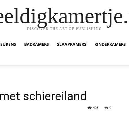
eeldigkamertje.
DISCOVER THE ART OF PUBLISHING
KEUKENS
BADKAMERS
SLAAPKAMERS
KINDERKAMERS
met schiereiland
408
0