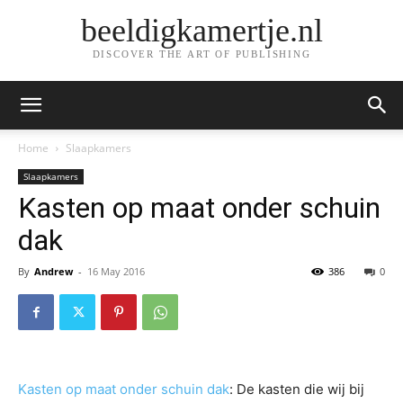
beeldigkamertje.nl
DISCOVER THE ART OF PUBLISHING
Home
Slaapkamers
Slaapkamers
Kasten op maat onder schuin
dak
By
Andrew
-
16 May 2016
386
0
Kasten op maat onder schuin dak
: De kasten die wij bij