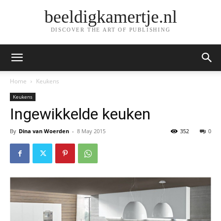
beeldigkamertje.nl
DISCOVER THE ART OF PUBLISHING
Home
Keukens
Keukens
Ingewikkelde keuken
By
Dina van Woerden
-
8 May 2015
352
0