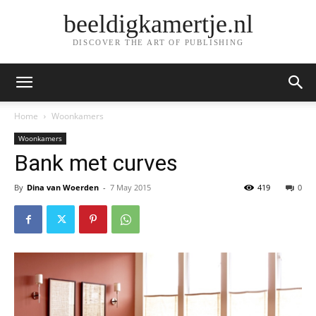
beeldigkamertje.nl
DISCOVER THE ART OF PUBLISHING
Home
Woonkamers
Woonkamers
Bank met curves
By
Dina van Woerden
-
7 May 2015
419
0