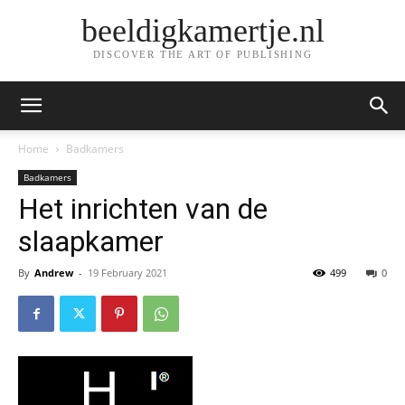
beeldigkamertje.nl
DISCOVER THE ART OF PUBLISHING
Home
Badkamers
Badkamers
Het inrichten van de
slaapkamer
By
Andrew
-
19 February 2021
499
0