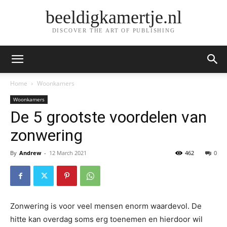
beeldigkamertje.nl
DISCOVER THE ART OF PUBLISHING
Home
Woonkamers
Woonkamers
De 5 grootste voordelen van
zonwering
By
Andrew
-
12 March 2021
462
0
Zonwering is voor veel mensen enorm waardevol. De
hitte kan overdag soms erg toenemen en hierdoor wil