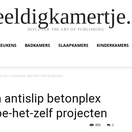
eeldigkamertje.
DISCOVER THE ART OF PUBLISHING
KEUKENS
BADKAMERS
SLAAPKAMERS
KINDERKAMERS
x voor creatieve doe-het-zelf projecten
 antislip betonplex
e-het-zelf projecten
450
0