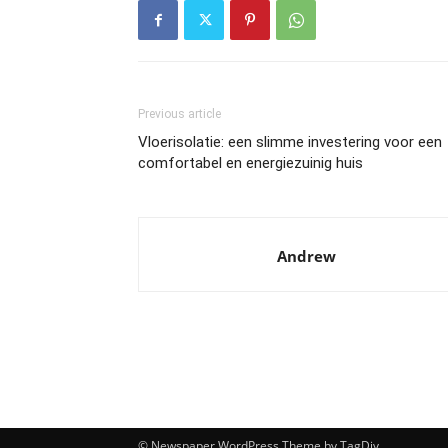
Previous article
Vloerisolatie: een slimme investering voor een
comfortabel en energiezuinig huis
Andrew
© Newspaper WordPress Theme by TagDiv