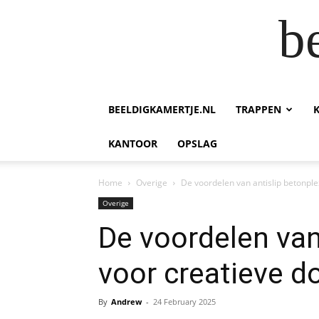
b
BEELDIGKAMERTJE.NL
TRAPPEN
KANTOOR
OPSLAG
Home
Overige
De voordelen van antislip betonple
Overige
De voordelen van
voor creatieve do
By
Andrew
-
24 February 2025