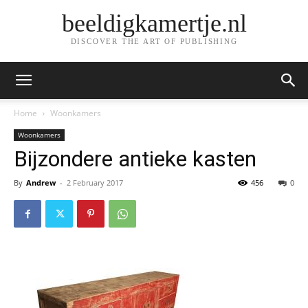
beeldigkamertje.nl
DISCOVER THE ART OF PUBLISHING
Home
Woonkamers
Woonkamers
Bijzondere antieke kasten
By
Andrew
-
2 February 2017
456
0