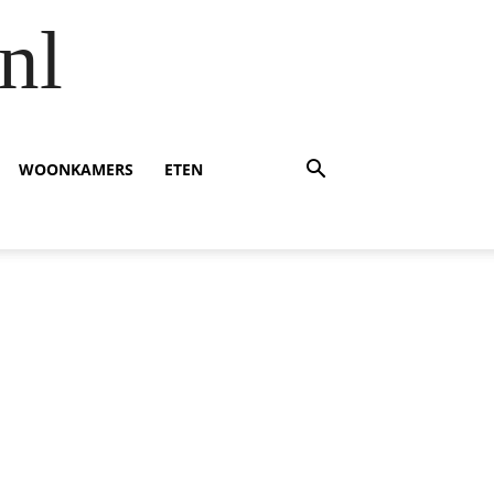
nl
WOONKAMERS
ETEN