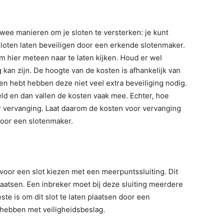
n twee manieren om je sloten te versterken: je kunt
sloten laten beveiligen door een erkende slotenmaker.
om hier meteen naar te laten kijken. Houd er wel
 kan zijn. De hoogte van de kosten is afhankelijk van
oten hebt hebben deze niet veel extra beveiliging nodig.
ld en dan vallen de kosten vaak mee. Echter, hoe
r vervanging. Laat daarom de kosten voor vervanging
 door een slotenmaker.
voor een slot kiezen met een meerpuntssluiting. Dit
laatsen. Een inbreker moet bij deze sluiting meerdere
te is om dit slot te laten plaatsen door een
 hebben met veiligheidsbeslag.