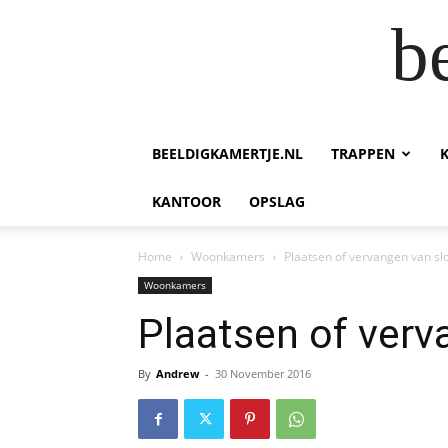
b
BEELDIGKAMERTJE.NL
TRAPPEN
KANTOOR
OPSLAG
Home
Woonkamers
​Plaatsen of vervangen van sl
Woonkamers
​Plaatsen of ver
By
Andrew
-
30 November 2016