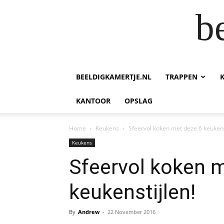
b
BEELDIGKAMERTJE.NL
TRAPPEN
KANTOOR
OPSLAG
Home
Keukens
Sfeervol koken met deze 6 keukens
Keukens
Sfeervol koken 
keukenstijlen!
By
Andrew
-
22 November 2016