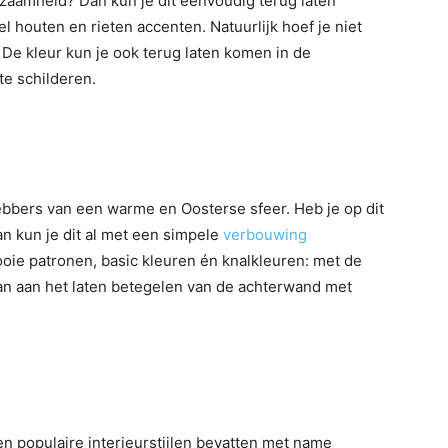
zaamheid? Dan kun je dit eenvoudig terug laten
 houten en rieten accenten. Natuurlijk hoef je niet
 De kleur kun je ook terug laten komen in de
te schilderen.
hebbers van een warme en Oosterse sfeer. Heb je op dit
 kun je dit al met een simpele
verbouwing
oie patronen, basic kleuren én knalkleuren: met de
an aan het laten betegelen van de achterwand met
n populaire interieurstijlen bevatten met name