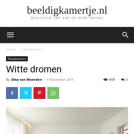
beeldigkamertje.nl
DISCOVER THE ART OF PUBLISHING
Home
Slaapkamers
Slaapkamers
Witte dromen
By
Dina van Woerden
-
7 November 2015
418
0