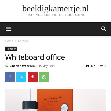
beeldigkamertje.nl
DISCOVER THE ART OF PUBLISHING
Home
Kantoor
Kantoor
Whiteboard office
By
Dina van Woerden
-
15 May 2015
427
0