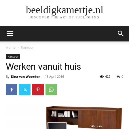
beeldigkamertje.nl
DISCOVER THE ART OF PUBLISHING
Home
Kantoor
Kantoor
Werken vanuit huis
By
Dina van Woerden
-
15 April 2016
422
0