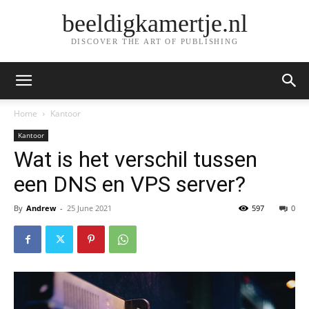
beeldigkamertje.nl
DISCOVER THE ART OF PUBLISHING
Home
Kantoor
Kantoor
Wat is het verschil tussen
een DNS en VPS server?
By
Andrew
-
25 June 2021
597
0