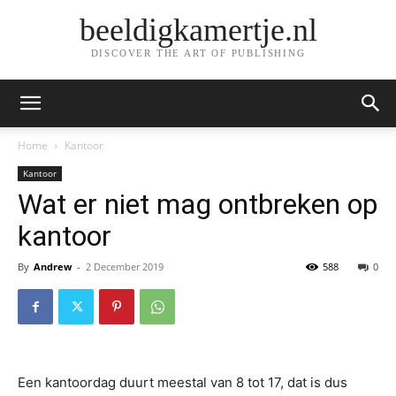
beeldigkamertje.nl
DISCOVER THE ART OF PUBLISHING
Home
Kantoor
Kantoor
Wat er niet mag ontbreken op
kantoor
By
Andrew
-
2 December 2019
588
0
Een kantoordag duurt meestal van 8 tot 17, dat is dus