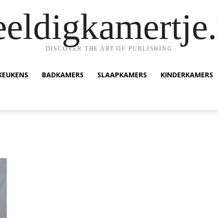
eeldigkamertje.
DISCOVER THE ART OF PUBLISHING
KEUKENS
BADKAMERS
SLAAPKAMERS
KINDERKAMERS