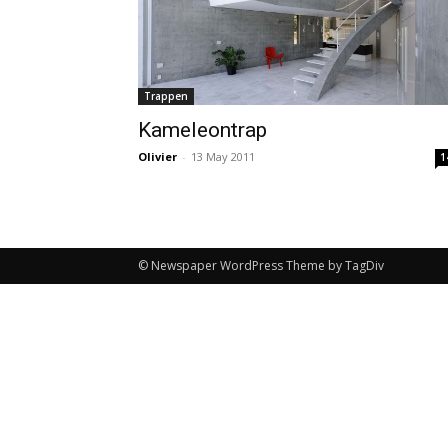
Trappen
Kameleontrap
Olivier
-
13 May 2011
1
© Newspaper WordPress Theme by TagDiv