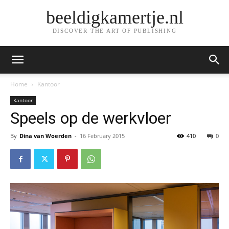
beeldigkamertje.nl
DISCOVER THE ART OF PUBLISHING
Home
Kantoor
Kantoor
Speels op de werkvloer
By
Dina van Woerden
-
16 February 2015
410
0