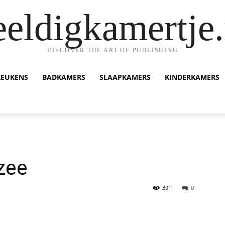
eeldigkamertje.
DISCOVER THE ART OF PUBLISHING
KEUKENS
BADKAMERS
SLAAPKAMERS
KINDERKAMERS
pzee
391
0