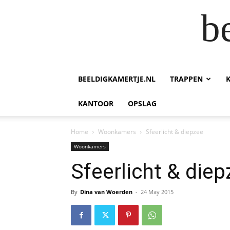
b
BEELDIGKAMERTJE.NL
TRAPPEN
KANTOOR
OPSLAG
Home
Woonkamers
Sfeerlicht & diepzee
Woonkamers
Sfeerlicht & die
By
Dina van Woerden
-
24 May 2015