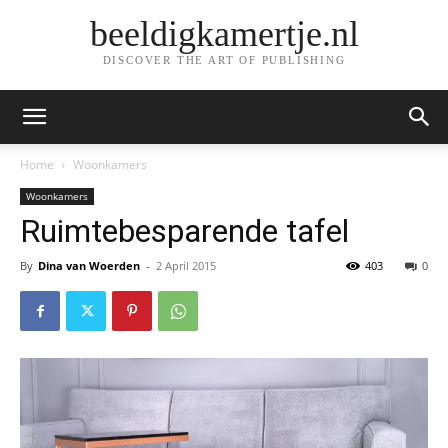
beeldigkamertje.nl
DISCOVER THE ART OF PUBLISHING
Home
Woonkamers
Woonkamers
Ruimtebesparende tafel
By
Dina van Woerden
-
2 April 2015
403
0