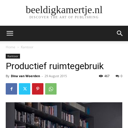
beeldigkamertje.nl
DISCOVER THE ART OF PUBLISHING
Home
Kantoor
Kantoor
Productief ruimtegebruik
By
Dina van Woerden
-
29 August 2015
467
0