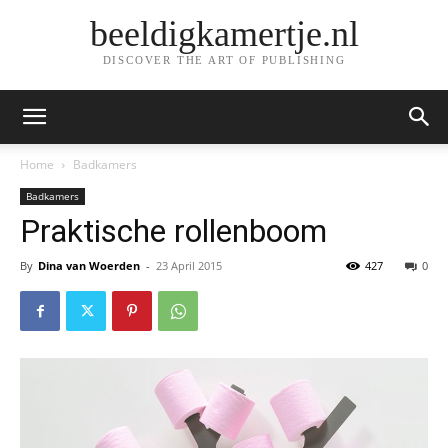
beeldigkamertje.nl
DISCOVER THE ART OF PUBLISHING
Home
Badkamers
Badkamers
Praktische rollenboom
By
Dina van Woerden
-
23 April 2015
427
0