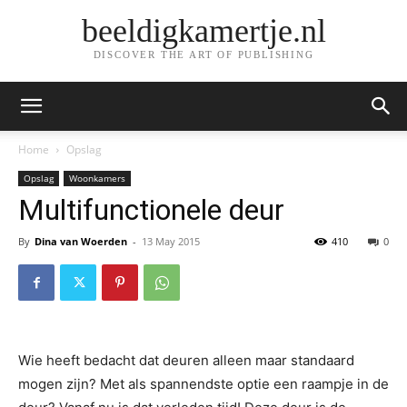
beeldigkamertje.nl
DISCOVER THE ART OF PUBLISHING
Home
Opslag
Opslag
Woonkamers
Multifunctionele deur
By
Dina van Woerden
-
13 May 2015
410
0
Wie heeft bedacht dat deuren alleen maar standaard
mogen zijn? Met als spannendste optie een raampje in de