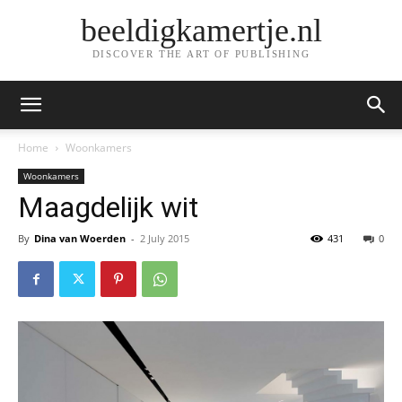
beeldigkamertje.nl
DISCOVER THE ART OF PUBLISHING
Home
Woonkamers
Woonkamers
Maagdelijk wit
By
Dina van Woerden
-
2 July 2015
431
0