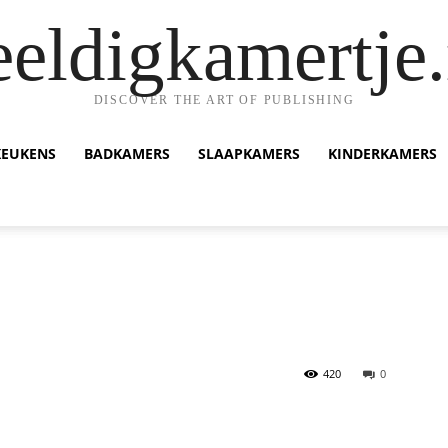
eeldigkamertje.
DISCOVER THE ART OF PUBLISHING
KEUKENS
BADKAMERS
SLAAPKAMERS
KINDERKAMERS
420
0