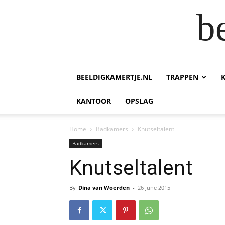
b
BEELDIGKAMERTJE.NL
TRAPPEN
KANTOOR
OPSLAG
Home
Badkamers
Knutseltalent
Badkamers
Knutseltalent
By
Dina van Woerden
-
26 June 2015