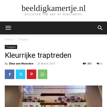
beeldigkamertje.nl
DISCOVER THE ART OF PUBLISHING
Home
Trappen
Trappen
Kleurrijke traptreden
By
Dina van Woerden
-
26 March 2015
383
0