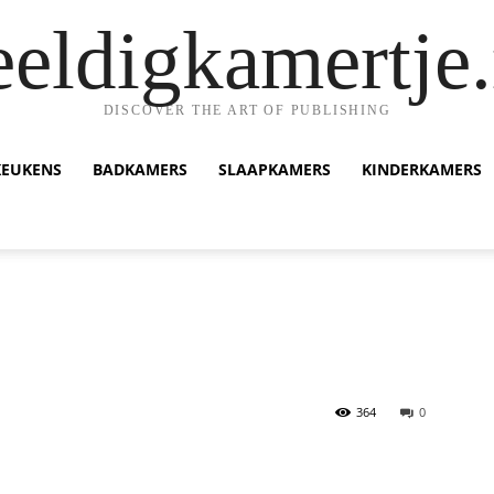
eeldigkamertje.
DISCOVER THE ART OF PUBLISHING
KEUKENS
BADKAMERS
SLAAPKAMERS
KINDERKAMERS
364
0