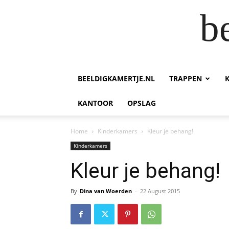
b
BEELDIGKAMERTJE.NL
TRAPPEN
KANTOOR
OPSLAG
Home
Kinderkamers
Kleur je behang!
Kinderkamers
Kleur je behang!
By
Dina van Woerden
-
22 August 2015