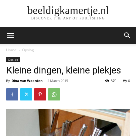
beeldigkamertje.nl
DISCOVER THE ART OF PUBLISHING
Home
Opslag
Opslag
Kleine dingen, kleine plekjes
By
Dina van Woerden
-
4 March 2015
370
0