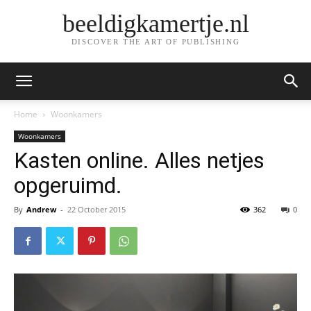
beeldigkamertje.nl
DISCOVER THE ART OF PUBLISHING
Home
Woonkamers
Woonkamers
Kasten online. Alles netjes
opgeruimd.
By
Andrew
-
22 October 2015
362
0