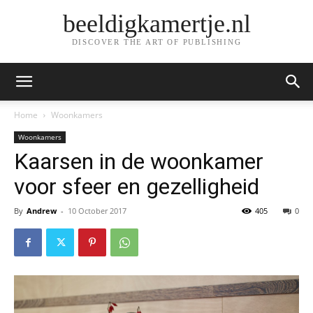
beeldigkamertje.nl
DISCOVER THE ART OF PUBLISHING
Home
Woonkamers
Woonkamers
Kaarsen in de woonkamer
voor sfeer en gezelligheid
By
Andrew
-
10 October 2017
405
0