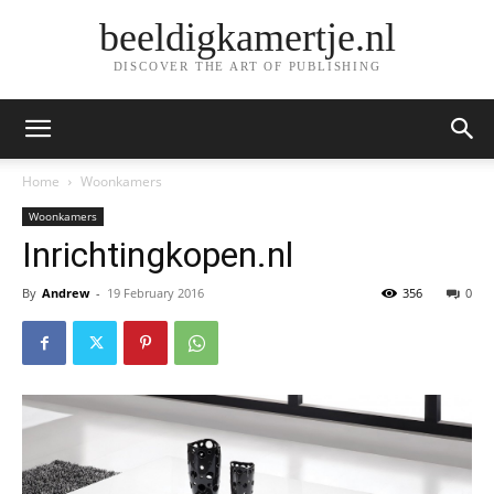
beeldigkamertje.nl
DISCOVER THE ART OF PUBLISHING
Home
Woonkamers
Woonkamers
Inrichtingkopen.nl
By
Andrew
-
19 February 2016
356
0