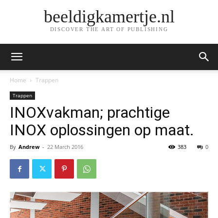
beeldigkamertje.nl
DISCOVER THE ART OF PUBLISHING
Home
Trappen
Trappen
INOXvakman; prachtige
INOX oplossingen op maat.
By
Andrew
-
22 March 2016
383
0