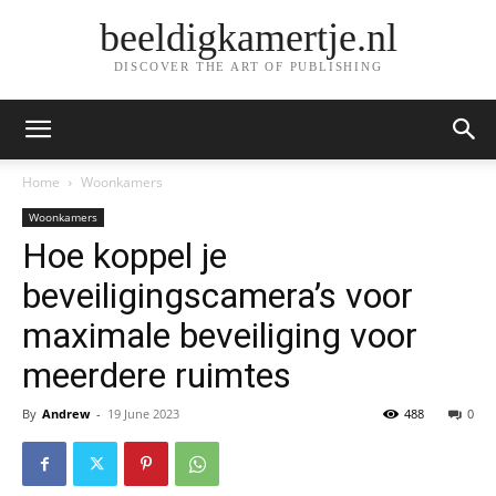
beeldigkamertje.nl
DISCOVER THE ART OF PUBLISHING
Home
Woonkamers
Woonkamers
Hoe koppel je
beveiligingscamera’s voor
maximale beveiliging voor
meerdere ruimtes
By
Andrew
-
19 June 2023
488
0