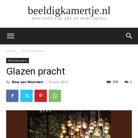
beeldigkamertje.nl
DISCOVER THE ART OF PUBLISHING
Home
Woonkamers
Woonkamers
Glazen pracht
By
Dina van Woerden
-
16 June 2015
358
0